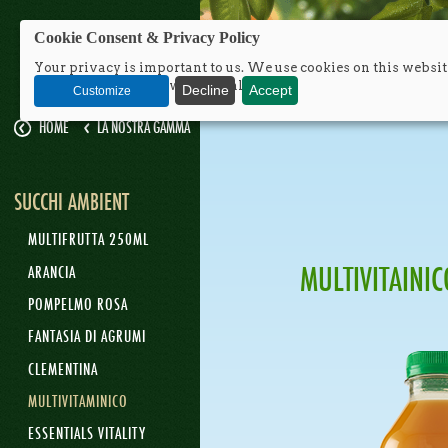
TROPICANA
Cookie Consent & Privacy Policy
Your privacy is important to us. We use cookies on this websit
traffic and integrate with social media.
Decline
Accept
Customize
HOME
LA NOSTRA GAMMA
SUCCHI AMBIENT
MULTIFRUTTA 250ML
MULTIVITAINIC
ARANCIA
POMPELMO ROSA
FANTASIA DI AGRUMI
CLEMENTINA
MULTIVITAMINICO
ESSENTIALS VITALITY