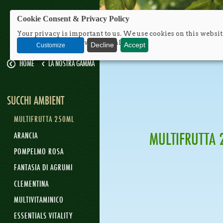
TROPICANA
Cookie Consent & Privacy Policy
Your privacy is important to us. We use cookies on this websit
traffic and integrate with social media.
Decline
Accept
Customize
HOME
LA NOSTRA GAMMA
SUCCHI AMBIENT
MULTIFRUTTA 250ML
MULTIFRUTTA
ARANCIA
POMPELMO ROSA
FANTASIA DI AGRUMI
CLEMENTINA
MULTIVITAMINICO
ESSENTIALS VITALITY